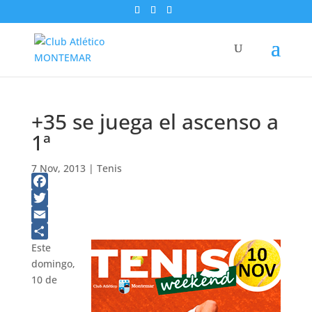
+35 se juega el ascenso a
1ª
7 Nov, 2013
|
Tenis
Facebook
Twitter
Email
Compartir
Este
domingo,
10 de