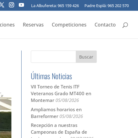
La Albufereta: 965 159 426
Padre Esplá: 965 202 570
pciones
Reservas
Competiciones
Contacto
Últimas Noticias
VII Torneo de Tenis ITF
Veteranos Grado MT400 en
Montemar
05/08/2026
Ampliamos horarios en
Barreformer
05/08/2026
Recepción a nuestras
Campeonas de España de