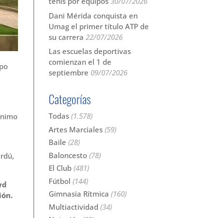
tenis por equipos
30/07/2026
Dani Mérida conquista en
Umag el primer título ATP de
su carrera
22/07/2026
Las escuelas deportivas
comienzan el 1 de
ipo
septiembre
09/07/2026
Categorías
e
Todas
(1.578)
 ánimo
Artes Marciales
(59)
Baile
(28)
Baloncesto
(78)
erdú,
El Club
(481)
Fútbol
(144)
yd
Gimnasia Rítmica
(160)
ión.
Multiactividad
(34)
d