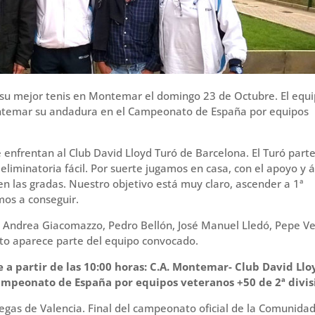
á su mejor tenis en Montemar el domingo 23 de Octubre. El equ
ntemar su andadura en el Campeonato de España por equipos
enfrentan al Club David Lloyd Turó de Barcelona. El Turó part
eliminatoria fácil. Por suerte jugamos en casa, con el apoyo y
 en las gradas. Nuestro objetivo está muy claro, ascender a 1ª
mos a conseguir.
l, Andrea Giacomazzo, Pedro Bellón, José Manuel Lledó, Pepe V
oto aparece parte del equipo convocado.
a partir de las 10:00 horas: C.A. Montemar- Club David Llo
Campeonato de España por equipos veteranos +50 de 2ª divis
egas de Valencia. Final del campeonato oficial de la Comunida