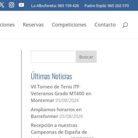
La Albufereta: 965 159 426
Padre Esplá: 965 202 570
pciones
Reservas
Competiciones
Contacto
Últimas Noticias
VII Torneo de Tenis ITF
Veteranos Grado MT400 en
Montemar
05/08/2026
Ampliamos horarios en
Barreformer
05/08/2026
Recepción a nuestras
Campeonas de España de