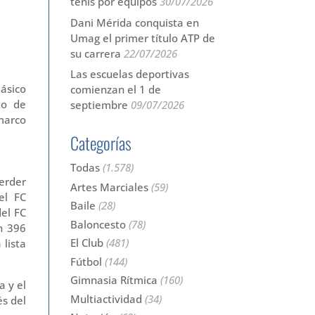
tenis por equipos
30/07/2026
Dani Mérida conquista en
Umag el primer título ATP de
su carrera
22/07/2026
Las escuelas deportivas
ásico
comienzan el 1 de
to de
septiembre
09/07/2026
 marco
Categorías
Todas
(1.578)
perder
Artes Marciales
(59)
el FC
Baile
(28)
el FC
Baloncesto
(78)
n 396
El Club
(481)
 lista
Fútbol
(144)
Gimnasia Rítmica
(160)
a y el
Multiactividad
(34)
és del