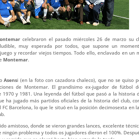
Montemar
celebraron el pasado miércoles 26 de marzo su cl
neludible, muy esperada por todos, que supone un momen
n juego y recordar viejos tiempos. Todo ello, enclavado en un
de
Montemar
.
io
Asens
i (en la foto con cazadora chaleco), que no se quiso 
aciones de Montemar. El grandísimo ex-jugador de fútbol d
1970 y 1981. Una leyenda del fútbol que pasó a la historia d
 ha jugado más partidos oficiales de la historia del club, co
 FC Barcelona, lo que le situó en la posición decimosexta en la
ub.
tido amistoso, donde se vieron grandes lances, excelente técnic
ue ningún problema y todos os jugadores dieron el 100%. Despu