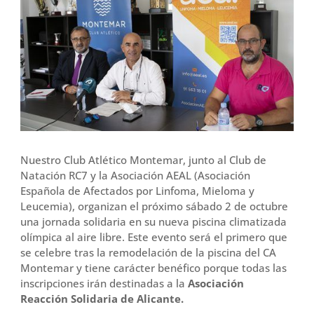
b
t
l
a
o
e
r
o
r
t
k
i
r
Nuestro Club Atlético Montemar, junto al Club de
Natación RC7 y la Asociación AEAL (Asociación
Española de Afectados por Linfoma, Mieloma y
Leucemia), organizan el próximo sábado 2 de octubre
una jornada solidaria en su nueva piscina climatizada
olímpica al aire libre. Este evento será el primero que
se celebre tras la remodelación de la piscina del CA
Montemar y tiene carácter benéfico porque todas las
inscripciones irán destinadas a la
Asociación
Reacción Solidaria de Alicante.