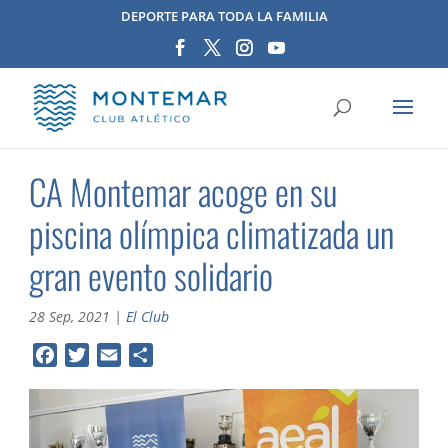
DEPORTE PARA TODA LA FAMILIA
CA Montemar acoge en su
piscina olímpica climatizada un
gran evento solidario
28 Sep, 2021
|
El Club
F
T
E
C
a
w
m
o
c
i
a
m
e
t
i
p