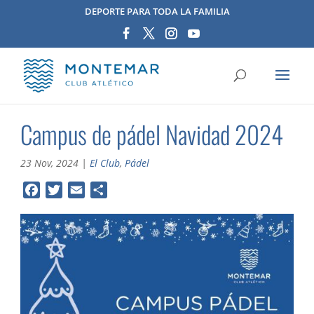
DEPORTE PARA TODA LA FAMILIA
Campus de pádel Navidad 2024
23 Nov, 2024
|
El Club
,
Pádel
F
T
E
C
a
w
m
o
c
i
a
m
e
t
i
p
b
t
l
a
o
e
r
o
r
t
k
i