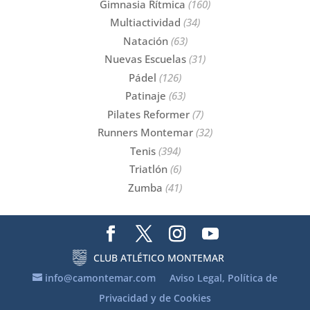
Gimnasia Rítmica
(160)
Multiactividad
(34)
Natación
(63)
Nuevas Escuelas
(31)
Pádel
(126)
Patinaje
(63)
Pilates Reformer
(7)
Runners Montemar
(32)
Tenis
(394)
Triatlón
(6)
Zumba
(41)
CLUB ATLÉTICO MONTEMAR
info@camontemar.com
Aviso Legal, Política de
Privacidad y de Cookies