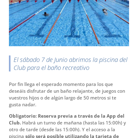
o
r
t
k
i
r
El sábado 7 de Junio abrimos la piscina del
Club para el baño recreativo
Por fin llega el esperado momento para los que
deseáis disfrutar de un baño relajante, de juegos con
vuestros hijos o de algún largo de 50 metros si te
gusta nadar.
Obligatorio: Reserva previa a través de la App del
Club.
Habrá un turno de mañana (hasta las 15:00h) y
otro de tarde (desde las 15:00h). Y el acceso a la
piscina
sólo será posible utilizando la tarjeta de