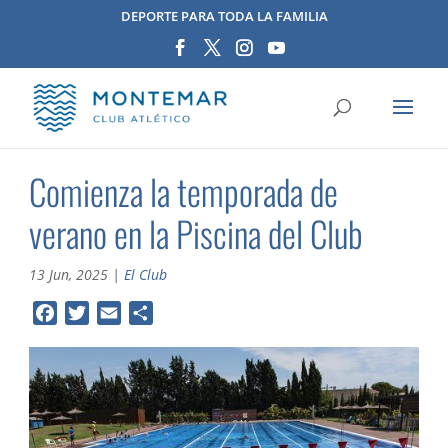
DEPORTE PARA TODA LA FAMILIA
Comienza la temporada de
verano en la Piscina del Club
13 Jun, 2025
|
El Club
F
T
E
C
a
w
m
o
c
i
a
m
e
t
i
p
b
t
l
a
o
e
r