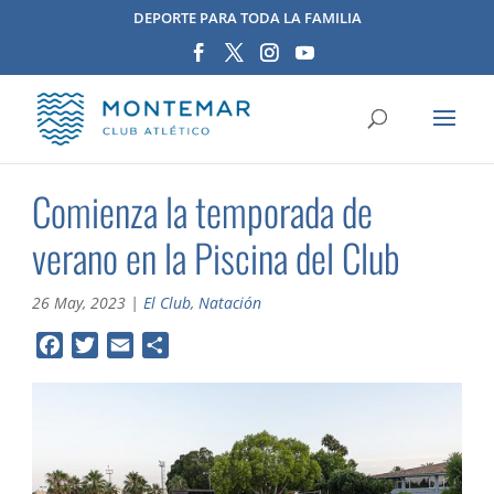
DEPORTE PARA TODA LA FAMILIA
Comienza la temporada de
verano en la Piscina del Club
26 May, 2023
|
El Club
,
Natación
F
T
E
C
a
w
m
o
c
i
a
m
e
t
i
p
b
t
l
a
o
e
r