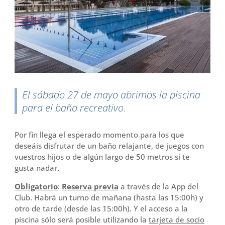
o
r
t
k
i
r
​El sábado 27 de mayo abrimos la piscina
para el baño recreativo.
Por fin llega el esperado momento para los que
deseáis disfrutar de un baño relajante, de juegos con
vuestros hijos o de algún largo de 50 metros si te
gusta nadar.
Obligatorio
:
Reserva previa
a través de la App del
Club. Habrá un turno de mañana (hasta las 15:00h) y
otro de tarde (desde las 15:00h). Y el acceso a la
piscina sólo será posible utilizando la
tarjeta de socio