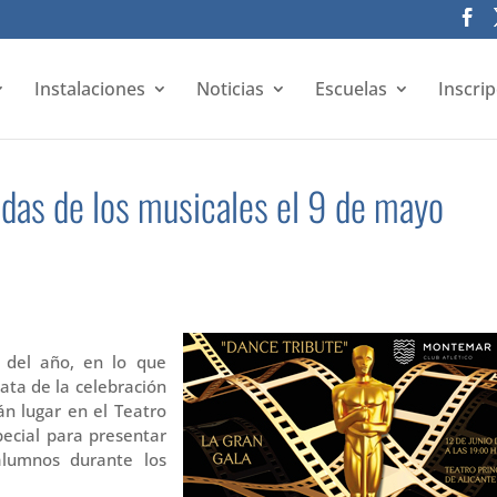
Instalaciones
Noticias
Escuelas
Inscri
adas de los musicales el 9 de mayo
del año, en lo que
rata de la celebración
án lugar en el Teatro
pecial para presentar
alumnos durante los