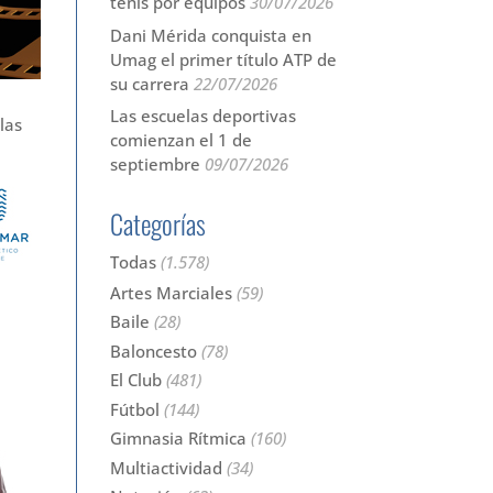
tenis por equipos
30/07/2026
Dani Mérida conquista en
Umag el primer título ATP de
su carrera
22/07/2026
e
Las escuelas deportivas
las
comienzan el 1 de
septiembre
09/07/2026
Categorías
Todas
(1.578)
Artes Marciales
(59)
Baile
(28)
Baloncesto
(78)
El Club
(481)
Fútbol
(144)
Gimnasia Rítmica
(160)
Multiactividad
(34)