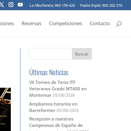
La Albufereta: 965 159 426
Padre Esplá: 965 202 570
pciones
Reservas
Competiciones
Contacto
Últimas Noticias
VII Torneo de Tenis ITF
Veteranos Grado MT400 en
Montemar
05/08/2026
Ampliamos horarios en
Barreformer
05/08/2026
Recepción a nuestras
Campeonas de España de