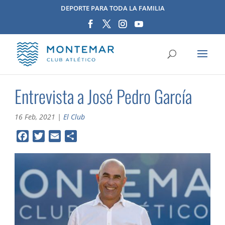
DEPORTE PARA TODA LA FAMILIA
Entrevista a José Pedro García
16 Feb, 2021
|
El Club
F
T
E
C
a
w
m
o
c
i
a
m
e
t
i
p
b
t
l
a
o
e
r
o
r
t
k
i