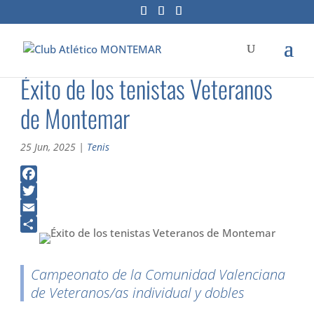
Éxito de los tenistas Veteranos
de Montemar
25 Jun, 2025
|
Tenis
F
a
T
c
w
E
e
i
m
C
b
t
a
o
Campeonato de la Comunidad Valenciana
o
t
i
m
de Veteranos/as individual y dobles
o
e
l
p
k
r
a