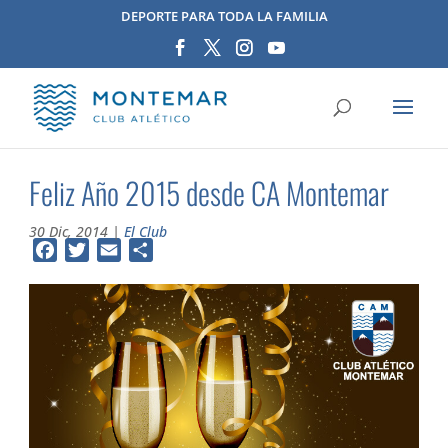
DEPORTE PARA TODA LA FAMILIA
Feliz Año 2015 desde CA Montemar
30 Dic, 2014
|
El Club
Facebook
Twitter
Email
Compartir