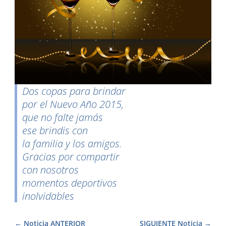
Dos copas para brindar
por el Nuevo Año 2015,
que no falte jamás
ese brindis con
la familia y los amigos.
Gracias por compartir
con nosotros
momentos deportivos
inolvidables
Noticia ANTERIOR
SIGUIENTE Noticia