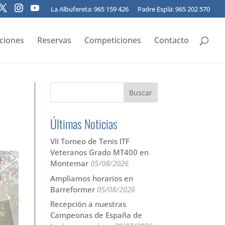
La Albufereta: 965 159 426
Padre Esplá: 965 202 570
pciones
Reservas
Competiciones
Contacto
Últimas Noticias
VII Torneo de Tenis ITF
Veteranos Grado MT400 en
Montemar
05/08/2026
Ampliamos horarios en
Barreformer
05/08/2026
Recepción a nuestras
Campeonas de España de