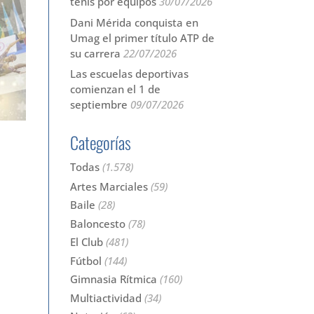
tenis por equipos
30/07/2026
Dani Mérida conquista en
Umag el primer título ATP de
su carrera
22/07/2026
Las escuelas deportivas
comienzan el 1 de
septiembre
09/07/2026
Categorías
Todas
(1.578)
Artes Marciales
(59)
Baile
(28)
Baloncesto
(78)
El Club
(481)
Fútbol
(144)
Gimnasia Rítmica
(160)
Multiactividad
(34)