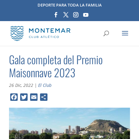
DEPORTE PARA TODA LA FAMILIA
Gala completa del Premio
Maisonnave 2023
26 Dic, 2022
|
El Club
F
T
E
C
a
w
m
o
c
i
a
m
e
t
i
p
b
t
l
a
o
e
r