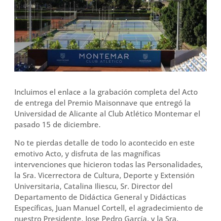
o
r
t
k
i
r
Incluimos el enlace a la grabación completa del Acto
de entrega del Premio Maisonnave que entregó la
Universidad de Alicante al Club Atlético Montemar el
pasado 15 de diciembre.
No te pierdas detalle de todo lo acontecido en este
emotivo Acto, y disfruta de las magníficas
intervenciones que hicieron todas las Personalidades,
la Sra. Vicerrectora de Cultura, Deporte y Extensión
Universitaria, Catalina Iliescu, Sr. Director del
Departamento de Didáctica General y Didácticas
Específicas, Juan Manuel Cortell, el agradecimiento de
nuestro Presidente, Jose Pedro García, y la Sra.