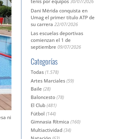
tenis por equipos
30/07/2026
Dani Mérida conquista en
Umag el primer título ATP de
su carrera
22/07/2026
Las escuelas deportivas
comienzan el 1 de
septiembre
09/07/2026
Categorías
Todas
(1.578)
Artes Marciales
(59)
Baile
(28)
Baloncesto
(78)
El Club
(481)
Fútbol
(144)
esa ni
Gimnasia Rítmica
(160)
Multiactividad
(34)
Natación
(63)