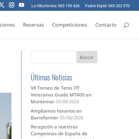
La Albufereta: 965 159 426
Padre Esplá: 965 202 570
pciones
Reservas
Competiciones
Contacto
Últimas Noticias
VII Torneo de Tenis ITF
Veteranos Grado MT400 en
Montemar
05/08/2026
Ampliamos horarios en
Barreformer
05/08/2026
Recepción a nuestras
Campeonas de España de