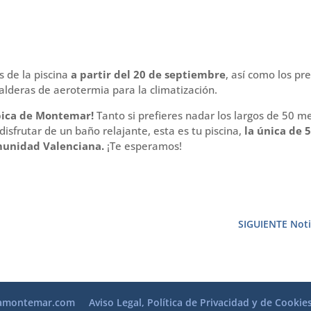
 de la piscina
a partir del 20 de septiembre
, así como los pr
deras de aerotermia para la climatización.
mpica de Montemar!
Tanto si prefieres nadar los largos de 50 m
disfrutar de un baño relajante, esta es tu piscina,
la única de 
omunidad Valenciana.
¡Te esperamos!
SIGUIENTE Noti
amontemar.com
Aviso Legal, Política de Privacidad y de Cookie