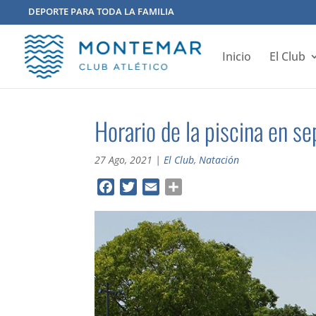
DEPORTE PARA TODA LA FAMILIA
Inicio
El Club
Horario de la piscina en s
27 Ago, 2021
|
El Club
,
Natación
F
T
E
C
a
w
m
o
c
i
a
m
e
t
i
p
b
t
l
a
o
e
r
o
r
t
k
i