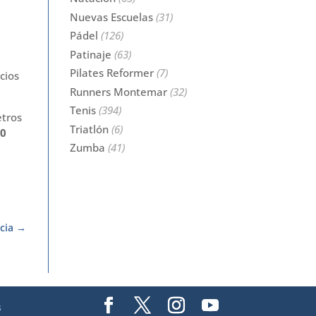
Nuevas Escuelas
(31)
Pádel
(126)
Patinaje
(63)
Pilates Reformer
(7)
ecios
Runners Montemar
(32)
Tenis
(394)
etros
Triatlón
(6)
50
Zumba
(41)
cia
s