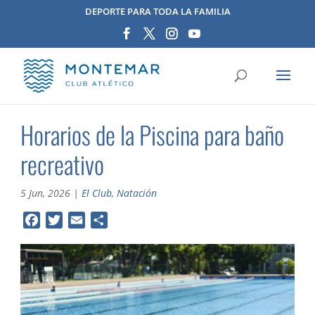
DEPORTE PARA TODA LA FAMILIA
Horarios de la Piscina para baño
recreativo
5 Jun, 2026
|
El Club
,
Natación
F
T
E
C
a
w
m
o
c
i
a
m
e
t
i
p
b
t
l
a
o
e
r