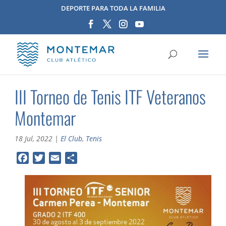
DEPORTE PARA TODA LA FAMILIA
III Torneo de Tenis ITF Veteranos
Montemar
18 Jul, 2022
|
El Club
,
Tenis
F
T
E
C
a
w
m
o
c
i
a
m
e
t
i
p
b
t
l
a
o
e
r