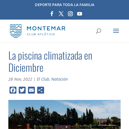
DEPORTE PARA TODA LA FAMILIA
La piscina climatizada en
Diciembre
28 Nov, 2022
|
El Club
,
Natación
F
T
E
C
a
w
m
o
c
i
a
m
e
t
i
p
b
t
l
a
o
e
r