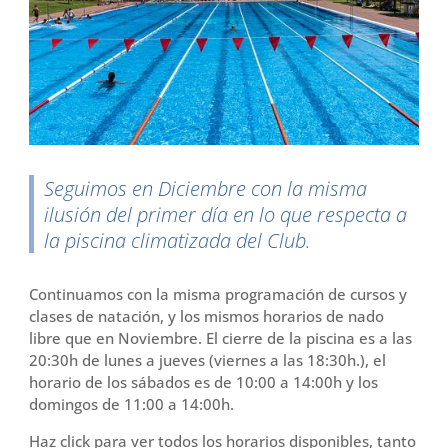
o
r
t
k
i
r
Seguimos en Diciembre con la misma
ilusión del primer día en lo que respecta a
la piscina climatizada del Club.
Continuamos con la misma programación de cursos y
clases de natación, y los mismos horarios de nado
libre que en Noviembre. El cierre de la piscina es a las
20:30h de lunes a jueves (viernes a las 18:30h.), el
horario de los sábados es de 10:00 a 14:00h y los
domingos de 11:00 a 14:00h.
Haz click para ver todos los horarios disponibles, tanto