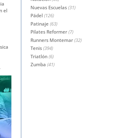
ia
Nuevas Escuelas
(31)
n el
Pádel
(126)
Patinaje
(63)
Pilates Reformer
(7)
Runners Montemar
(32)
sica
Tenis
(394)
Triatlón
(6)
Zumba
(41)
.