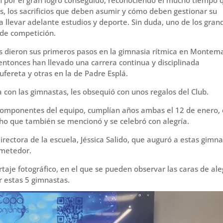
, los sacrificios que deben asumir y cómo deben gestionar su
 llevar adelante estudios y deporte. Sin duda, uno de los gran
 de competición.
s dieron sus primeros pasos en la gimnasia rítmica en Montema
tonces han llevado una carrera continua y disciplinada
fereta y otras en la de Padre Esplá.
 con las gimnastas, les obsequió con unos regalos del Club.
 componentes del equipo, cumplían años ambas el 12 de enero, 
echo que también se mencionó y se celebró con alegría.
ectora de la escuela, Jéssica Salido, que auguró a estas gimn
ometedor.
rtaje fotográfico, en el que se pueden observar las caras de ale
r estas 5 gimnastas.