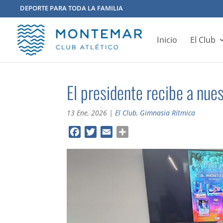
DEPORTE PARA TODA LA FAMILIA
Inicio
El Club
El presidente recibe a nue
13 Ene, 2026
|
El Club
,
Gimnasia Rítmica
F
T
E
C
a
w
m
o
c
i
a
m
e
t
i
p
b
t
l
a
o
e
r
o
r
t
k
i