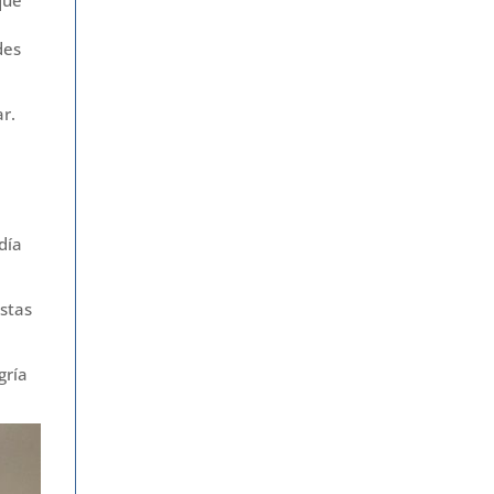
des
r.
día
astas
gría