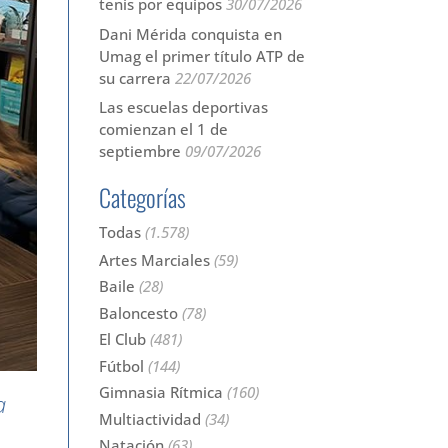
tenis por equipos
30/07/2026
Dani Mérida conquista en
Umag el primer título ATP de
su carrera
22/07/2026
Las escuelas deportivas
comienzan el 1 de
septiembre
09/07/2026
Categorías
Todas
(1.578)
Artes Marciales
(59)
Baile
(28)
Baloncesto
(78)
El Club
(481)
Fútbol
(144)
Gimnasia Rítmica
(160)
a
Multiactividad
(34)
Natación
(63)