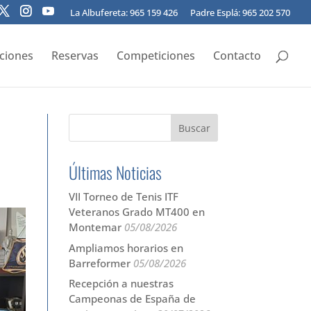
La Albufereta: 965 159 426
Padre Esplá: 965 202 570
pciones
Reservas
Competiciones
Contacto
Últimas Noticias
VII Torneo de Tenis ITF
Veteranos Grado MT400 en
Montemar
05/08/2026
Ampliamos horarios en
Barreformer
05/08/2026
Recepción a nuestras
Campeonas de España de