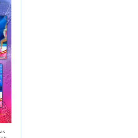
ras
que