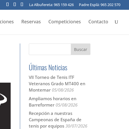
La Albufereta: 965 159 426
Padre Esplá: 965 202 570
pciones
Reservas
Competiciones
Contacto
Últimas Noticias
VII Torneo de Tenis ITF
Veteranos Grado MT400 en
Montemar
05/08/2026
Ampliamos horarios en
Barreformer
05/08/2026
Recepción a nuestras
Campeonas de España de
tenis por equipos
30/07/2026