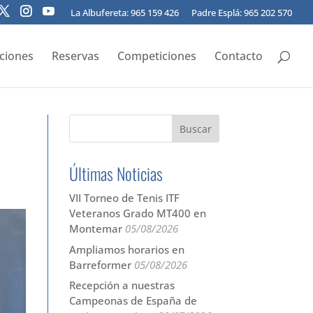
La Albufereta: 965 159 426
Padre Esplá: 965 202 570
pciones
Reservas
Competiciones
Contacto
Últimas Noticias
VII Torneo de Tenis ITF
Veteranos Grado MT400 en
Montemar
05/08/2026
Ampliamos horarios en
Barreformer
05/08/2026
Recepción a nuestras
Campeonas de España de