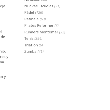
Nuevas Escuelas
(31)
ejal
Pádel
(126)
Patinaje
(63)
Pilates Reformer
(7)
el
Runners Montemar
(32)
o de
Tenis
(394)
Triatlón
(6)
nio,
Zumba
(41)
res y
una
an y