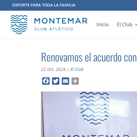
DEPORTE PARA TODA LA FAMILIA
Inicio
El Club
Renovamos el acuerdo con
22 Oct, 2024
|
El Club
F
T
E
C
a
w
m
o
c
i
a
m
e
t
i
p
b
t
l
a
o
e
r
o
r
t
k
i