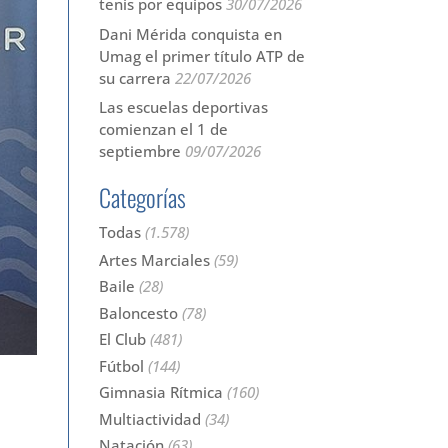
tenis por equipos
30/07/2026
Dani Mérida conquista en
Umag el primer título ATP de
su carrera
22/07/2026
Las escuelas deportivas
comienzan el 1 de
septiembre
09/07/2026
Categorías
Todas
(1.578)
Artes Marciales
(59)
Baile
(28)
Baloncesto
(78)
El Club
(481)
Fútbol
(144)
Gimnasia Rítmica
(160)
Multiactividad
(34)
Natación
(63)