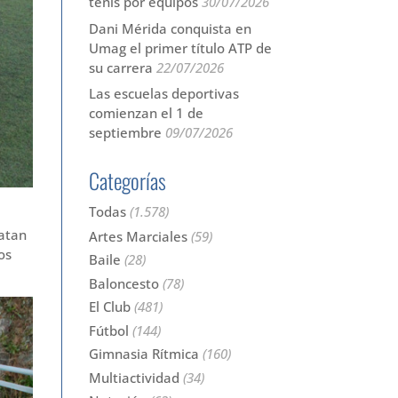
tenis por equipos
30/07/2026
Dani Mérida conquista en
Umag el primer título ATP de
su carrera
22/07/2026
Las escuelas deportivas
comienzan el 1 de
septiembre
09/07/2026
Categorías
Todas
(1.578)
patan
Artes Marciales
(59)
os
Baile
(28)
Baloncesto
(78)
El Club
(481)
Fútbol
(144)
Gimnasia Rítmica
(160)
Multiactividad
(34)