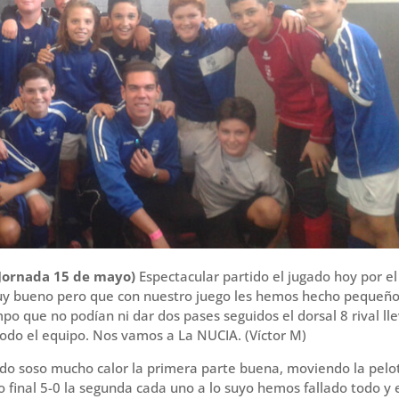
(Jornada 15 de mayo)
Espectacular partido el jugado hoy por el
uy bueno pero que con nuestro juego les hemos hecho pequeño
po que no podían ni dar dos pases seguidos el dorsal 8 rival ll
todo el equipo. Nos vamos a La NUCIA. (Víctor M)
do soso mucho calor la primera parte buena, moviendo la pelo
 final 5-0 la segunda cada uno a lo suyo hemos fallado todo y e