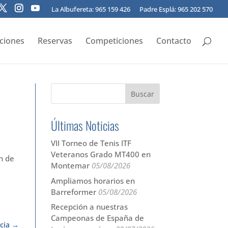
La Albufereta: 965 159 426
Padre Esplá: 965 202 570
pciones
Reservas
Competiciones
Contacto
Últimas Noticias
VII Torneo de Tenis ITF
Veteranos Grado MT400 en
n de
Montemar
05/08/2026
Ampliamos horarios en
Barreformer
05/08/2026
Recepción a nuestras
Campeonas de España de
cia