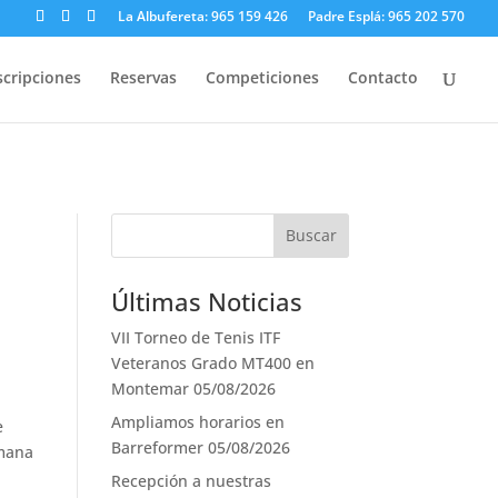
La Albufereta: 965 159 426
Padre Esplá: 965 202 570
scripciones
Reservas
Competiciones
Contacto
Últimas Noticias
VII Torneo de Tenis ITF
Veteranos Grado MT400 en
Montemar
05/08/2026
Ampliamos horarios en
e
Barreformer
05/08/2026
emana
Recepción a nuestras