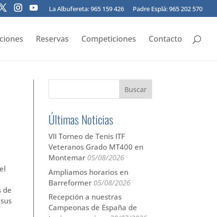
La Albufereta: 965 159 426
Padre Esplá: 965 202 570
pciones
Reservas
Competiciones
Contacto
Últimas Noticias
VII Torneo de Tenis ITF
Veteranos Grado MT400 en
Montemar
05/08/2026
el
Ampliamos horarios en
Barreformer
05/08/2026
s de
Recepción a nuestras
 sus
Campeonas de España de