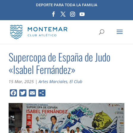
DEPORTE PARA TODA LA FAMILIA
Supercopa de España de Judo
«Isabel Fernández»
15 Mar, 2025
|
Artes Marciales
,
El Club
F
T
E
C
a
w
m
o
c
i
a
m
e
t
i
p
b
t
l
a
o
e
r