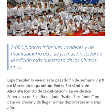
o
r
t
k
i
r
2.000 judocas infantiles y cadetes y un
multitudinario acto de formación celebran
la edición más numerosa de los últimos
años
Espectacular lo vivido este pasado fin de semana
8 y 9
de Marzo en el pabellón Pedro Ferrándiz de
Alicante
(centro de tecnificación). La ya clásica
Supercopa de España de Judo “Isabel Fernández” no
deja de crecer y de llegar a más deportistas año tras
año.