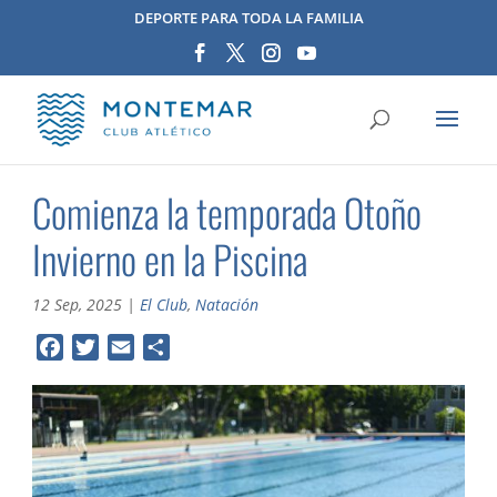
DEPORTE PARA TODA LA FAMILIA
Comienza la temporada Otoño
Invierno en la Piscina
12 Sep, 2025
|
El Club
,
Natación
F
T
E
C
a
w
m
o
c
i
a
m
e
t
i
p
b
t
l
a
o
e
r