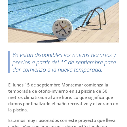
o
r
t
k
i
r
Ya están disponibles los nuevos horarios y
precios a partir del 15 de septiembre para
dar comienzo a la nueva temporada.
El lunes 15 de septiembre Montemar comienza la
temporada de otoño-invierno en su piscina de 50
metros climatizada al aire libre. Lo que significa que
damos por finalizado el baño recreativo y el verano en
la piscina.
Estamos muy ilusionados con este proyecto que lleva
varios años con gran aceptación y está siendo un