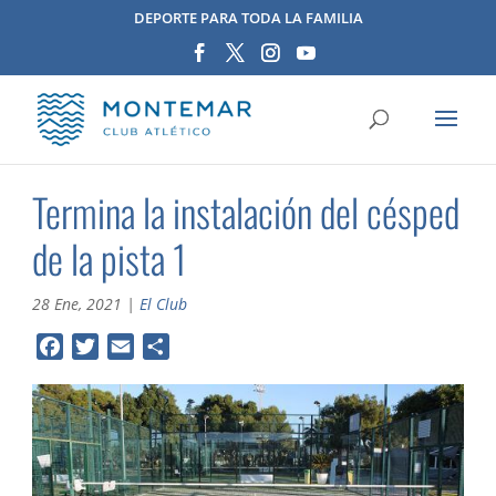
DEPORTE PARA TODA LA FAMILIA
Termina la instalación del césped
de la pista 1
28 Ene, 2021
|
El Club
F
T
E
C
a
w
m
o
c
i
a
m
e
t
i
p
b
t
l
a
o
e
r