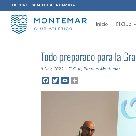
DEPORTE PARA TODA LA FAMILIA
Inicio
El Club
Todo preparado para la Gra
9 Nov, 2022
|
El Club
,
Runners Montemar
F
T
E
C
a
w
m
o
c
i
a
m
e
t
i
p
b
t
l
a
o
e
r
o
r
t
k
i