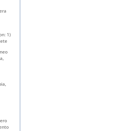
era
n: 1)
cete
áneo
a,
bia,
pero
ento