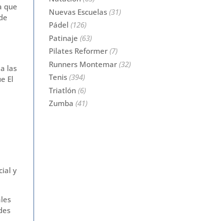
a que
Nuevas Escuelas
(31)
 de
Pádel
(126)
Patinaje
(63)
Pilates Reformer
(7)
Runners Montemar
(32)
a las
Tenis
(394)
e El
Triatlón
(6)
Zumba
(41)
ial y
les
des