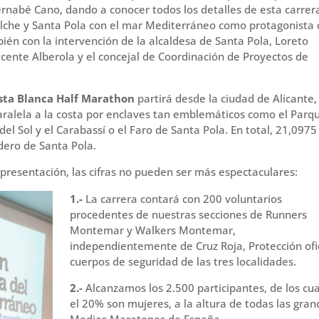
ernabé Cano, dando a conocer todos los detalles de esta carrer
, Elche y Santa Pola con el mar Mediterráneo como protagonista
én con la intervención de la alcaldesa de Santa Pola, Loreto
icente Alberola y el concejal de Coordinación de Proyectos de
sta Blanca Half Marathon
partirá desde la ciudad de Alicante, 
 paralela a la costa por enclaves tan emblemáticos como el Parqu
el Sol y el Carabassí o el Faro de Santa Pola. En total, 21,0975
dero de Santa Pola.
presentación, las cifras no pueden ser más espectaculares:
1.-
La carrera contará con 200 voluntarios
procedentes de nuestras secciones de Runners
Montemar y Walkers Montemar,
independientemente de Cruz Roja, Protección ofic
cuerpos de seguridad de las tres localidades.
2.-
Alcanzamos los 2.500 participantes, de los cua
el 20% son mujeres, a la altura de todas las gran
Medias Maratones de España.