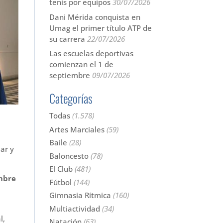
tenis por equipos
30/07/2026
Dani Mérida conquista en
Umag el primer título ATP de
su carrera
22/07/2026
Las escuelas deportivas
comienzan el 1 de
septiembre
09/07/2026
Categorías
Todas
(1.578)
Artes Marciales
(59)
Baile
(28)
ar y
Baloncesto
(78)
El Club
(481)
mbre
Fútbol
(144)
Gimnasia Rítmica
(160)
Multiactividad
(34)
l,
Natación
(63)