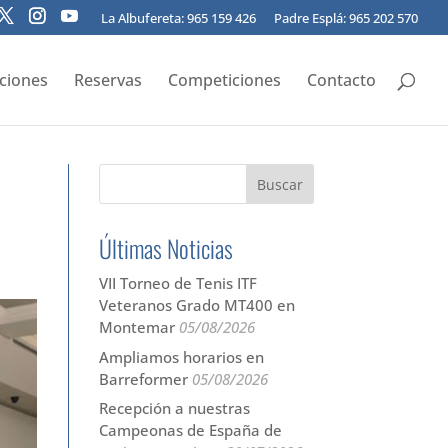
La Albufereta: 965 159 426
Padre Esplá: 965 202 570
pciones
Reservas
Competiciones
Contacto
Últimas Noticias
VII Torneo de Tenis ITF
Veteranos Grado MT400 en
Montemar
05/08/2026
Ampliamos horarios en
Barreformer
05/08/2026
Recepción a nuestras
Campeonas de España de