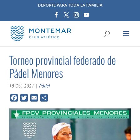
DEPORTE PARA TODA LA FAMILIA
Torneo provincial federado de
Pádel Menores
18 Oct, 2021
|
Pádel
F
T
E
C
a
w
m
o
c
i
a
m
e
t
i
p
b
t
l
a
o
e
r