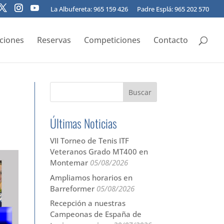
La Albufereta: 965 159 426
Padre Esplá: 965 202 570
pciones
Reservas
Competiciones
Contacto
Últimas Noticias
VII Torneo de Tenis ITF
Veteranos Grado MT400 en
Montemar
05/08/2026
Ampliamos horarios en
Barreformer
05/08/2026
Recepción a nuestras
Campeonas de España de