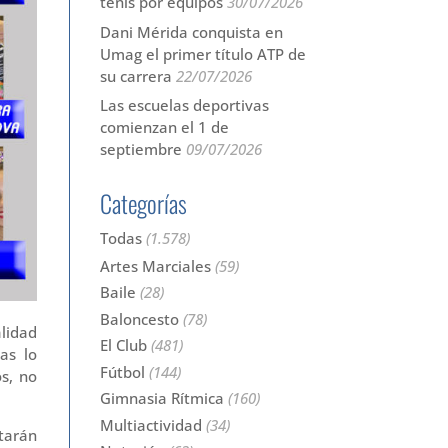
tenis por equipos
30/07/2026
Dani Mérida conquista en
Umag el primer título ATP de
su carrera
22/07/2026
Las escuelas deportivas
comienzan el 1 de
septiembre
09/07/2026
Categorías
Todas
(1.578)
Artes Marciales
(59)
Baile
(28)
Baloncesto
(78)
lidad
El Club
(481)
as lo
Fútbol
(144)
os, no
Gimnasia Rítmica
(160)
Multiactividad
(34)
tarán