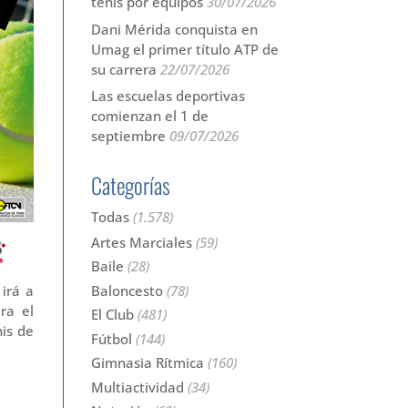
tenis por equipos
30/07/2026
Dani Mérida conquista en
Umag el primer título ATP de
su carrera
22/07/2026
Las escuelas deportivas
comienzan el 1 de
septiembre
09/07/2026
Categorías
Todas
(1.578)
Artes Marciales
(59)
Baile
(28)
Baloncesto
(78)
irá a
ra el
El Club
(481)
is de
Fútbol
(144)
Gimnasia Rítmica
(160)
Multiactividad
(34)