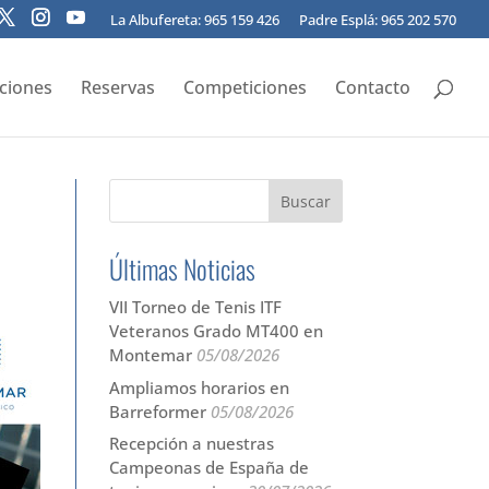
La Albufereta: 965 159 426
Padre Esplá: 965 202 570
pciones
Reservas
Competiciones
Contacto
Últimas Noticias
VII Torneo de Tenis ITF
Veteranos Grado MT400 en
Montemar
05/08/2026
Ampliamos horarios en
Barreformer
05/08/2026
Recepción a nuestras
Campeonas de España de