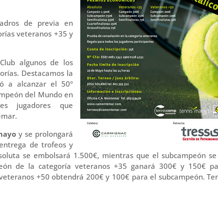
adros de previa en
gorías veteranos +35 y
Club algunos de los
gorías. Destacamos la
gó a alcanzar el 50º
ampeón del Mundo en
tes jugadores que
emar.
mayo
y se prolongará
 entrega de trofeos y
oluta se embolsará 1.500€, mientras que el subcampeón se 
peón de la categoría veteranos +35 ganará 300€ y 150€ pa
 veteranos +50 obtendrá 200€ y 100€ para el subcampeón. Ten