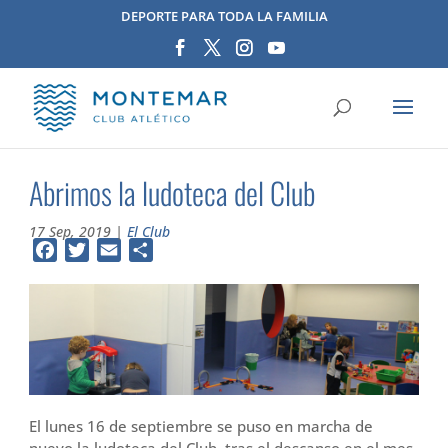
DEPORTE PARA TODA LA FAMILIA
Abrimos la ludoteca del Club
17 Sep, 2019
|
El Club
Facebook
Twitter
Email
Compartir
El lunes 16 de septiembre se puso en marcha de