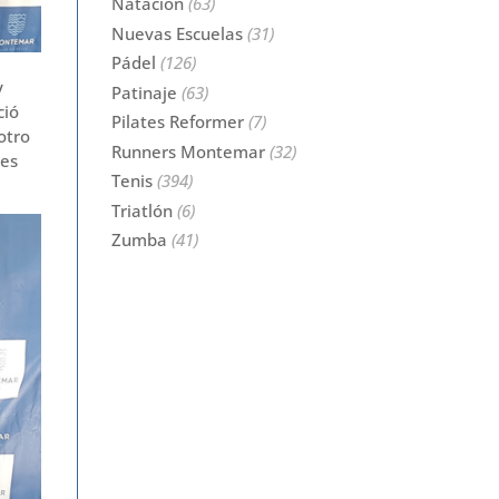
Natación
(63)
Nuevas Escuelas
(31)
Pádel
(126)
y
Patinaje
(63)
ció
Pilates Reformer
(7)
otro
Runners Montemar
(32)
les
Tenis
(394)
Triatlón
(6)
Zumba
(41)