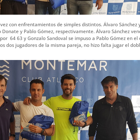
ta vez con enfrentamientos de simples distintos. Álvaro Sánchez 
o Donate y Pablo Gómez, respectivamente. Álvaro Sánchez ven
e por 64 63 y Gonzalo Sandoval se impuso a Pablo Gómez en el 
 los dos jugadores de la misma pareja, no hizo falta jugar el dob