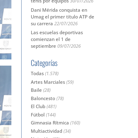
tenis por equipos
30/07/2026
Dani Mérida conquista en
Umag el primer título ATP de
su carrera
22/07/2026
Las escuelas deportivas
comienzan el 1 de
septiembre
09/07/2026
Categorías
Todas
(1.578)
Artes Marciales
(59)
Baile
(28)
Baloncesto
(78)
El Club
(481)
Fútbol
(144)
Gimnasia Rítmica
(160)
Multiactividad
(34)