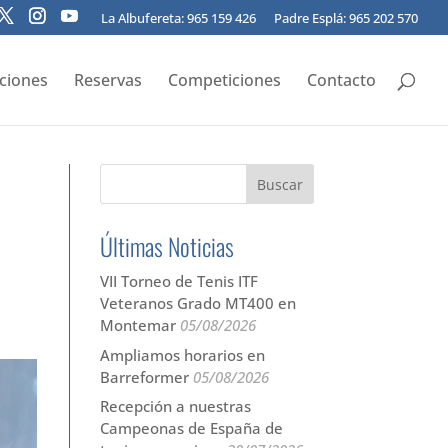
La Albufereta: 965 159 426
Padre Esplá: 965 202 570
pciones
Reservas
Competiciones
Contacto
Últimas Noticias
VII Torneo de Tenis ITF
Veteranos Grado MT400 en
Montemar
05/08/2026
Ampliamos horarios en
Barreformer
05/08/2026
Recepción a nuestras
Campeonas de España de