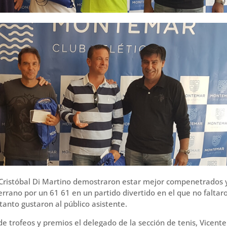
y Cristóbal Di Martino demostraron estar mejor compenetrados 
rano por un 61 61 en un partido divertido en el que no faltaro
 tanto gustaron al público asistente.
e trofeos y premios el delegado de la sección de tenis, Vicente