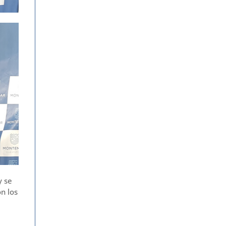
y se
n los