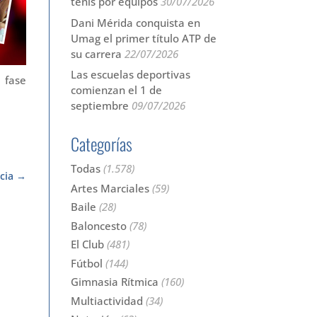
tenis por equipos
30/07/2026
Dani Mérida conquista en
Umag el primer título ATP de
su carrera
22/07/2026
Las escuelas deportivas
 fase
comienzan el 1 de
septiembre
09/07/2026
Categorías
Todas
(1.578)
cia
Artes Marciales
(59)
Baile
(28)
Baloncesto
(78)
El Club
(481)
Fútbol
(144)
Gimnasia Rítmica
(160)
Multiactividad
(34)