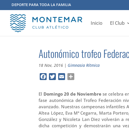
DEPORTE PARA TODA LA FAMILIA
Inicio
El Club
Autonómico trofeo Federac
18 Nov, 2016
|
Gimnasia Rítmica
Facebook
Twitter
Email
Compartir
El
Domingo 20 de Noviembre
se celebra en
fase autonómica del Trofeo Federación niv
avanzado. Nuestras campeonas infantiles 
Altea López, Eva Mª Cegarra, Marta Portero,
González y Nicoleta Lan Diez volverán a r
dicha competición y demostrarán una v