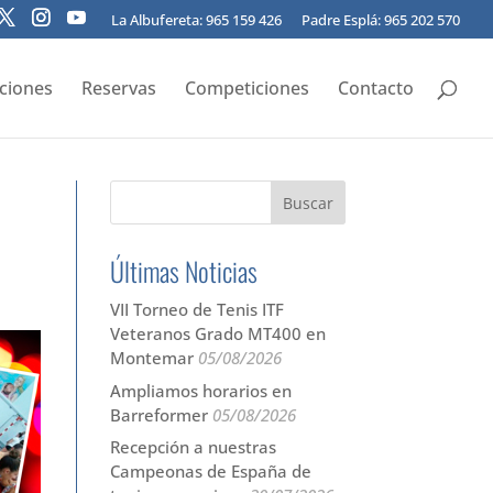
La Albufereta: 965 159 426
Padre Esplá: 965 202 570
pciones
Reservas
Competiciones
Contacto
Últimas Noticias
VII Torneo de Tenis ITF
Veteranos Grado MT400 en
Montemar
05/08/2026
Ampliamos horarios en
Barreformer
05/08/2026
Recepción a nuestras
Campeonas de España de