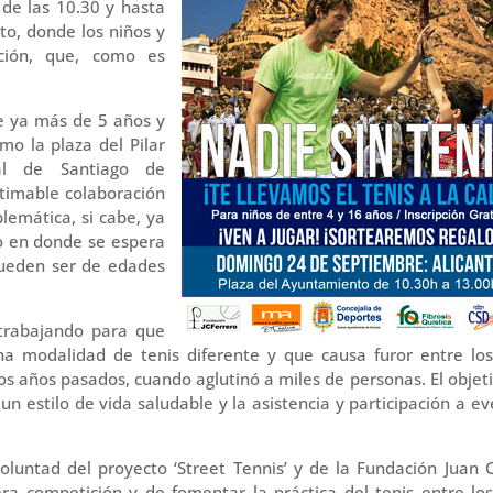
r de las 10.30 y hasta
to, donde los niños y
pción, que, como es
se ya más de 5 años y
mo la plaza del Pilar
al de Santiago de
stimable colaboración
lemática, si cabe, ya
o en donde se espera
pueden ser de edades
 trabajando para que
na modalidad de tenis diferente y que causa furor entre lo
 años pasados, cuando aglutinó a miles de personas. El objeti
 un estilo de vida saludable y la asistencia y participación a e
oluntad del proyecto ‘Street Tennis’ y de la Fundación Juan C
ra competición y de fomentar la práctica del tenis entre lo