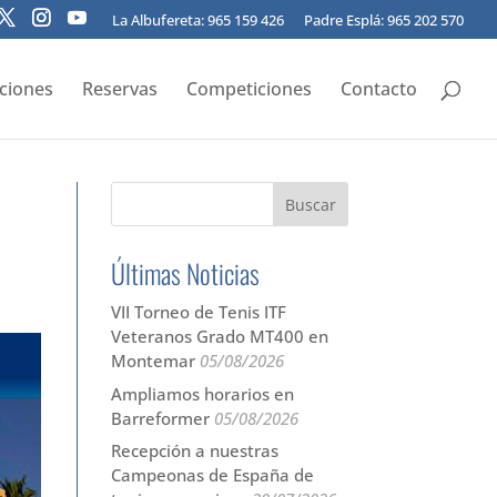
La Albufereta: 965 159 426
Padre Esplá: 965 202 570
pciones
Reservas
Competiciones
Contacto
Últimas Noticias
VII Torneo de Tenis ITF
Veteranos Grado MT400 en
Montemar
05/08/2026
Ampliamos horarios en
Barreformer
05/08/2026
Recepción a nuestras
Campeonas de España de