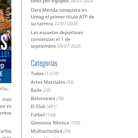
tenis por equipos
30/07/2026
Dani Mérida conquista en
Umag el primer título ATP de
su carrera
22/07/2026
Las escuelas deportivas
comienzan el 1 de
septiembre
09/07/2026
Categorías
Todas
(1.578)
Artes Marciales
(59)
Baile
(28)
Baloncesto
(78)
s más
vo es
El Club
(481)
ventos
Fútbol
(144)
Gimnasia Rítmica
(160)
Multiactividad
(34)
arlos
s más