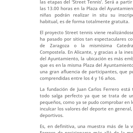
las etapas del ‘Street Tennis’. Será a parti
las 13.00 horas en la Plaza del Ayuntamien
niñas podrán realizar in situ su inscri
habitual, es de forma totalmente gratuita.
El proyecto Street tennis viene realizándo
ha pasado por sitios tan espectaculares co
de Zaragoza o la mismísima Catedr
Compostela. En Alicante, y gracias a la ine
del Ayuntamiento, la ubicación es más emb
que es en la misma Plaza del Ayuntamient
una gran afluencia de participantes, que 
comprendidas entre los 4 y 16 años.
La fundación de Juan Carlos Ferrero está
todo salga perfecto ya que se trata de u
pequeños, como ya se pudo comprobar en los
inculcar los valores del deporte en general,
deportivos.
Es, en definitiva, una muestra más de la v
Ferrero de posicionarse más allá de la me