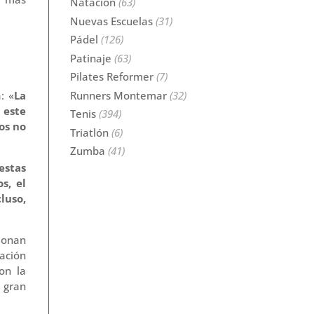
Natación
(63)
Nuevas Escuelas
(31)
Pádel
(126)
Patinaje
(63)
Pilates Reformer
(7)
Runners Montemar
(32)
: «
La
 este
Tenis
(394)
os no
Triatlón
(6)
Zumba
(41)
estas
s, el
luso,
ionan
zación
on la
e gran