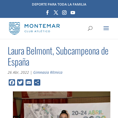
DEPORTE PARA TODA LA FAMILIA
Laura Belmont, Subcampeona de
España
26 Abr, 2022
|
Gimnasia Rítmica
F
T
E
C
a
w
m
o
c
i
a
m
e
t
i
p
b
t
l
a
o
e
r