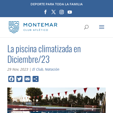
DEPORTE PARA TODA LA FAMILIA
La piscina climatizada en
Diciembre/23
29 Nov, 2023
|
El Club
,
Natación
F
T
E
C
a
w
m
o
c
i
a
m
e
t
i
p
b
t
l
a
o
e
r