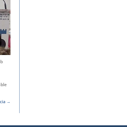
ub
able
cia