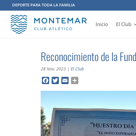
DEPORTE PARA TODA LA FAMILIA
Inicio
El Club
Reconocimiento de la Fund
28 Nov, 2023
|
El Club
F
T
E
C
a
w
m
o
c
i
a
m
e
t
i
p
b
t
l
a
o
e
r
o
r
t
k
i