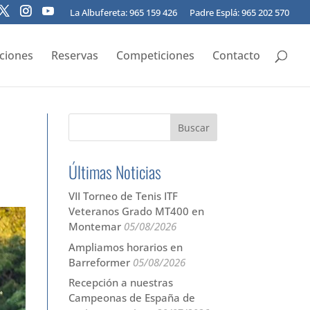
La Albufereta: 965 159 426
Padre Esplá: 965 202 570
pciones
Reservas
Competiciones
Contacto
Últimas Noticias
VII Torneo de Tenis ITF
Veteranos Grado MT400 en
Montemar
05/08/2026
Ampliamos horarios en
Barreformer
05/08/2026
Recepción a nuestras
Campeonas de España de