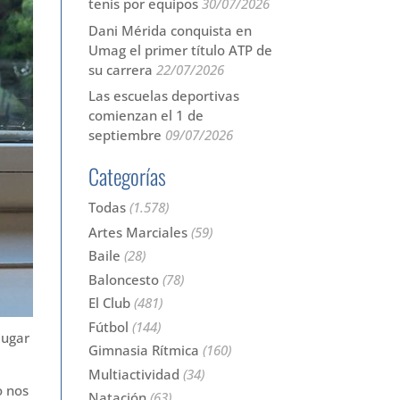
tenis por equipos
30/07/2026
Dani Mérida conquista en
Umag el primer título ATP de
su carrera
22/07/2026
Las escuelas deportivas
comienzan el 1 de
septiembre
09/07/2026
Categorías
Todas
(1.578)
Artes Marciales
(59)
Baile
(28)
Baloncesto
(78)
El Club
(481)
Fútbol
(144)
lugar
Gimnasia Rítmica
(160)
Multiactividad
(34)
o nos
Natación
(63)